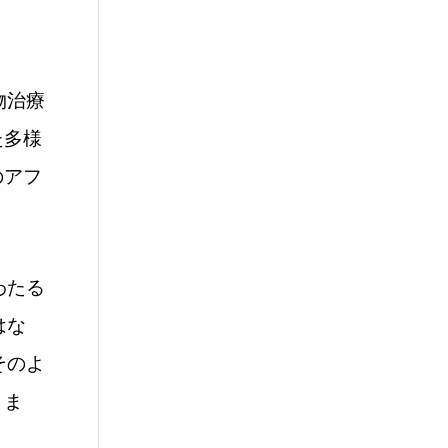
物治療
た多様
のアフ
わたる
はな
そのよ
きま