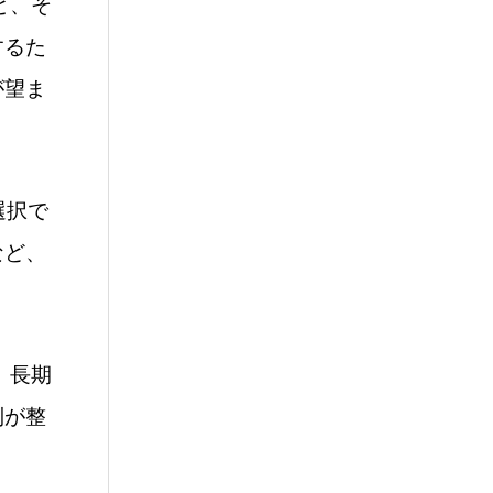
と、そ
するた
が望ま
選択で
など、
、長期
制が整