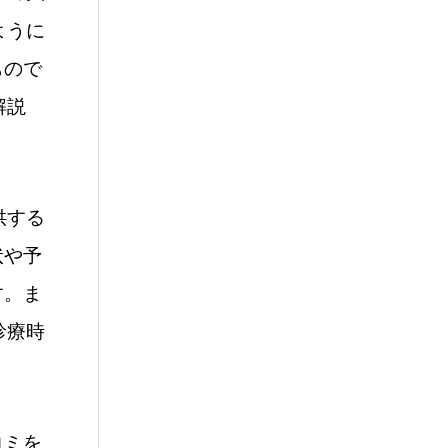
ように
もので
解説
供する
状や予
す。ま
診療時
コミを