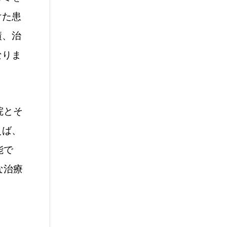
けた患
績、治
なりま
院とそ
えば、
能で
な治療