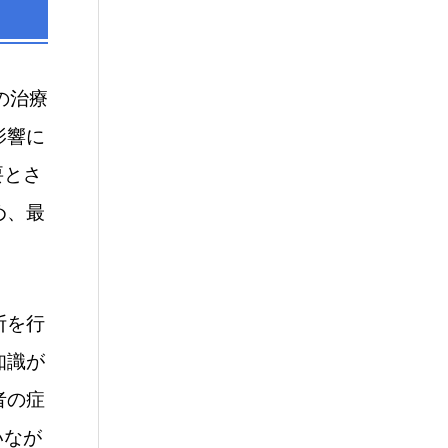
の治療
影響に
要とさ
め、最
断を行
知識が
者の症
いなが