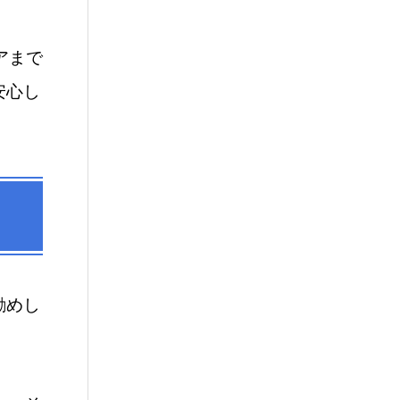
アまで
安心し
勧めし