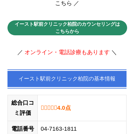
こちら ／
イースト駅前クリニック柏院のカウンセリングは
こちらから
／
オンライン・電話診療もあります
＼
イースト駅前クリニック柏院の基本情報
総合口コ
4.0 out of 5.0 stars
4.0
点
ミ評価
電話番号
04-7163-1811