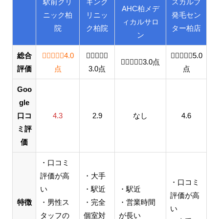
駅前クリ
キンク
スカルプ
AHC柏メデ
ニック柏
リニッ
発毛セン
ィカルサロ
院
ク柏院
ター柏店
ン
総合
4.0 out of 5.0 stars
4.0
3.0 out of 5.0 stars
5.0 out o
5.0
3.0 out of 5.0 stars
3.0
点
評価
点
3.0
点
点
Goo
gle
口コ
4.3
2.9
なし
4.6
ミ評
価
・口コミ
評価が高
・大手
・口コミ
い
・駅近
・駅近
評価が高
特徴
・男性ス
・完全
・営業時間
い
タッフの
個室対
が長い