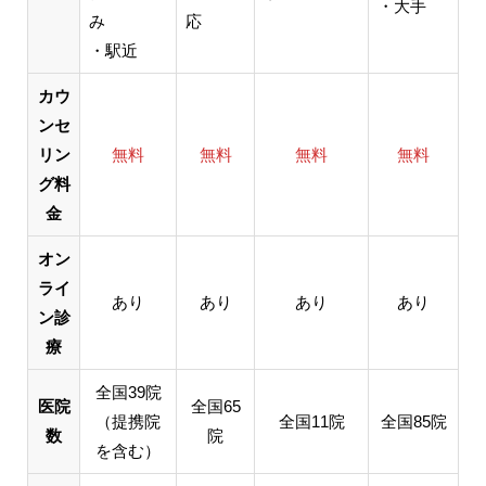
・大手
み
応
・駅近
カウ
ンセ
リン
無料
無料
無料
無料
グ料
金
オン
ライ
あり
あり
あり
あり
ン診
療
全国39院
医院
全国65
（提携院
全国11院
全国85院
数
院
を含む）