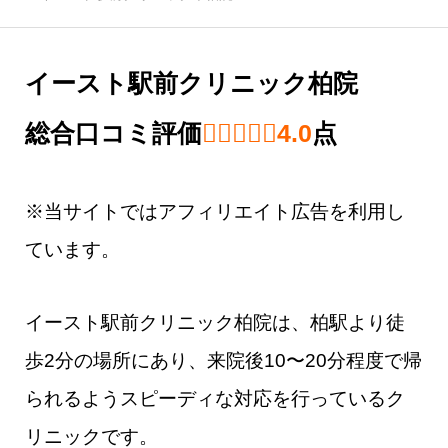
イースト駅前クリニック柏院
総合口コミ評価
4.0 out of 5.0 
4.0
点
※当サイトではアフィリエイト広告を利用し
ています。
イースト駅前クリニック柏院は、柏駅より徒
歩2分の場所にあり、来院後10〜20分程度で帰
られるようスピーディな対応を行っているク
リニックです。