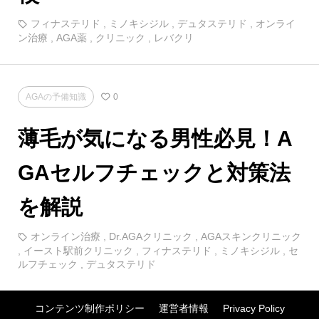
フィナステリド
,
ミノキシジル
,
デュタステリド
,
オンライ
ン治療
,
AGA薬
,
クリニック
,
レバクリ
AGAの予備知識
0
薄毛が気になる男性必見！A
GAセルフチェックと対策法
を解説
オンライン治療
,
Dr.AGAクリニック
,
AGAスキンクリニック
,
イースト駅前クリニック
,
フィナステリド
,
ミノキシジル
,
セ
ルフチェック
,
デュタステリド
コンテンツ制作ポリシー
運営者情報
Privacy Policy