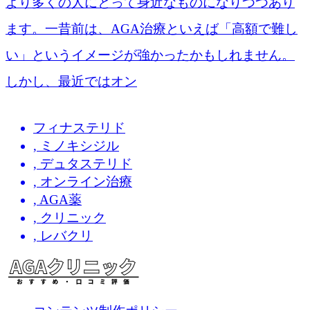
より多くの人にとって身近なものになりつつあり
ます。一昔前は、AGA治療といえば「高額で難し
い」というイメージが強かったかもしれません。
しかし、最近ではオン
フィナステリド
,
ミノキシジル
,
デュタステリド
,
オンライン治療
,
AGA薬
,
クリニック
,
レバクリ