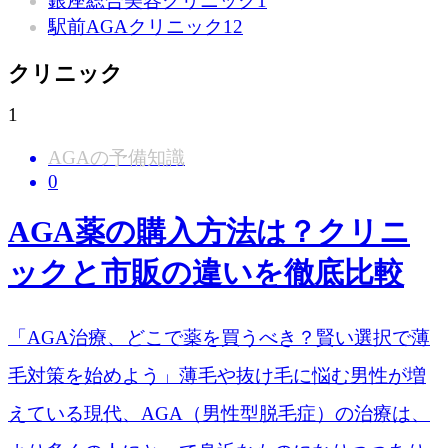
銀座総合美容クリニック
1
駅前AGAクリニック
12
クリニック
1
AGAの予備知識
0
AGA薬の購入方法は？クリニ
ックと市販の違いを徹底比較
「AGA治療、どこで薬を買うべき？賢い選択で薄
毛対策を始めよう」薄毛や抜け毛に悩む男性が増
えている現代、AGA（男性型脱毛症）の治療は、