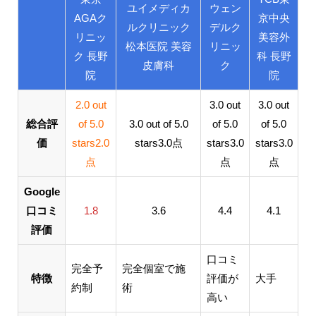
ユイメディカ
ウェン
AGAク
京中央
ルクリニック
デルク
リニッ
美容外
松本医院 美容
リニッ
ク 長野
科 長野
皮膚科
ク
院
院
2.0 out
3.0 out
3.0 out
総合評
of 5.0
3.0 out of 5.0
of 5.0
of 5.0
価
stars
2.0
stars
3.0
点
stars
3.0
stars
3.0
点
点
点
Google
口コミ
1.8
3.6
4.4
4.1
評価
口コミ
完全予
完全個室で施
特徴
評価が
大手
約制
術
高い