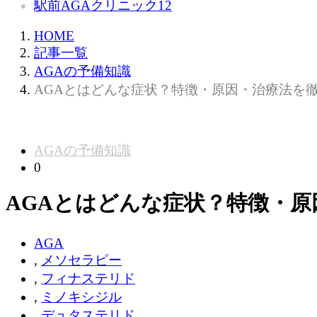
駅前AGAクリニック
12
HOME
記事一覧
AGAの予備知識
AGAとはどんな症状？特徴・原因・治療法を
AGAの予備知識
0
AGAとはどんな症状？特徴・原
AGA
,
メソセラピー
,
フィナステリド
,
ミノキシジル
,
デュタステリド