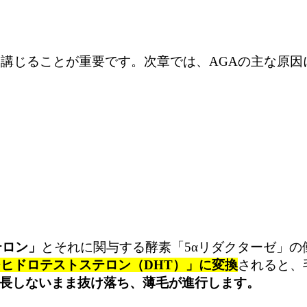
を講じることが重要です。次章では、AGAの主な原
。
テロン」
とそれに関与する酵素「5αリダクターゼ」の
ジヒドロテストステロン（DHT）」に変換
されると、
長しないまま抜け落ち、薄毛が進行します。