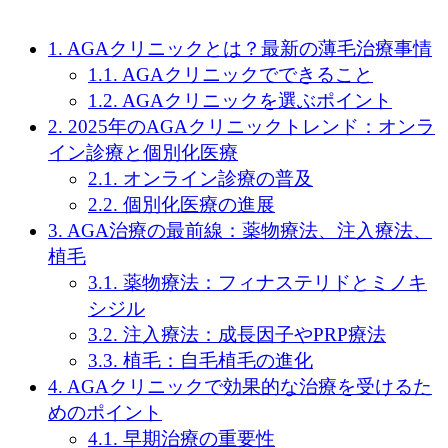
1.
AGAクリニックとは？最新の薄毛治療事情
1.1.
AGAクリニックでできること
1.2.
AGAクリニックを選ぶポイント
2.
2025年のAGAクリニックトレンド：オンラ
イン診療と個別化医療
2.1.
オンライン診療の普及
2.2.
個別化医療の進展
3.
AGA治療の最前線：薬物療法、注入療法、
植毛
3.1.
薬物療法：フィナステリドとミノキ
シジル
3.2.
注入療法：成長因子やPRP療法
3.3.
植毛：自毛植毛の進化
4.
AGAクリニックで効果的な治療を受けるた
めのポイント
4.1.
早期治療の重要性