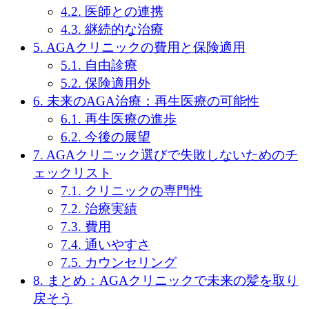
4.2.
医師との連携
4.3.
継続的な治療
5.
AGAクリニックの費用と保険適用
5.1.
自由診療
5.2.
保険適用外
6.
未来のAGA治療：再生医療の可能性
6.1.
再生医療の進歩
6.2.
今後の展望
7.
AGAクリニック選びで失敗しないためのチ
ェックリスト
7.1.
クリニックの専門性
7.2.
治療実績
7.3.
費用
7.4.
通いやすさ
7.5.
カウンセリング
8.
まとめ：AGAクリニックで未来の髪を取り
戻そう