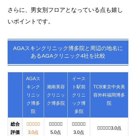
さらに、男女別フロアとなっている点も嬉し
いポイントです。
AGAスキンクリニック博多院
と
周辺の地名
に
あるAGAクリニック4社を比較
AGAス
イース
キンク
湘南美容
ト駅前
TCB東京中央美
リニッ
クリニッ
クリニ
容外科福岡博多
ク博多
ク博多院
ック博
院
院
多院
総合
3.0 out of 5.0 stars
5.0 out of 5.0 stars
3.0 out of 5.0 stars
3.0 out of 5.
3.0
点
評価
3.0
点
5.0
点
3.0
点