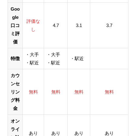
Goo
gle
評価な
口コ
4.7
3.1
3.7
し
ミ評
価
・大手
・大手
特徴
・駅近
・駅近
・駅近
カウ
ンセ
リン
無料
無料
無料
無料
グ料
金
オン
ライ
あり
あり
あり
あり