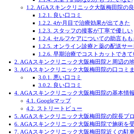
1.2.
AGAスキンクリニック大阪梅田院の
1.2.1.
良い口コミ
1.2.2.
4か月目で治療効果が出てきた
1.2.3.
スタッフの接客が丁寧で優しい
1.2.4.
セルフケアについての助言もも
1.2.5.
オンライン診療と薬の配送サー
1.2.6.
早期治療でコストカットできて
2.
AGAスキンクリニック大阪梅田院と周辺の地
3.
AGAスキンクリニック大阪梅田院の口コミ
3.0.1.
悪い口コミ
3.0.2.
良い口コミ
4.
AGAスキンクリニック大阪梅田院の基本情
4.1.
Googleマップ
4.2.
ストリートビュー
5.
AGAスキンクリニック大阪梅田院の院長プ
6.
AGAスキンクリニック大阪梅田院で施術を
7.
AGAスキンクリニック大阪梅田院近くの駐