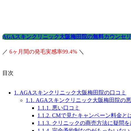
AGAスキンクリニック大阪梅田院の無料カウンセ
／
6ヶ月間の発毛実感率99.4%
＼
目次
1.
AGAスキンクリニック大阪梅田院の口コミ
1.1.
AGAスキンクリニック大阪梅田院の
1.1.1.
悪い口コミ
1.1.2.
CMで見たキャンペーン料金と
1.1.3.
クリニックの商売方法に疑問を
1.1.4.
完全予約制なのがもったいない