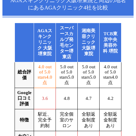
AGAスキンクリニック大阪堺東院
と
周辺の地名
にあるAGAクリニック4社を比較
スーパ
AGAス
湘南美
ースカ
TCB東
キンク
容クリ
ルプ発
京中央
リニッ
ニック
毛セン
美容外
ク 大阪
大阪堺
ター堺
科 堺院
堺東院
東院
東店
4.0 out
5.0 out
5.0 out
4.0 out
総合評
of 5.0
of 5.0
of 5.0
of 5.0
stars
4.0
stars
5.0
stars
5.0
stars
4.0
価
点
点
点
点
Google
口コミ
3.6
4.8
4.7
4.2
評価
駅近、
完全個
全額返
全額返
特徴
完全予
室のサ
金制度
金制度
約制
ロン
あり
あり
カウン