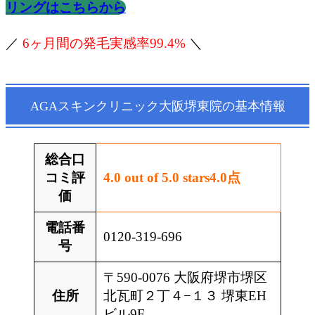
リングはこちらから
／
6ヶ月間の発毛実感率99.4%
＼
AGAスキンクリニック大阪堺東院の基本情報
総合口
コミ評
4.0 out of 5.0 stars
4.0
点
価
電話番
0120-319-696
号
〒590-0076 大阪府堺市堺区
住所
北瓦町２丁４−１３ 堺東EH
ビル9F