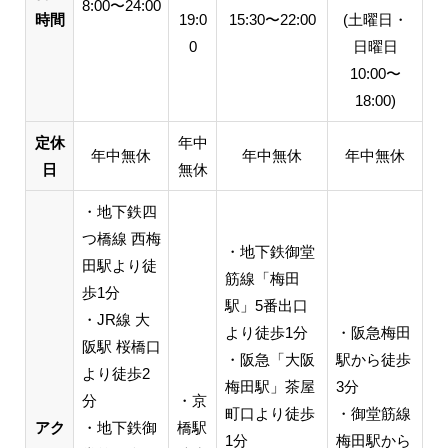
8:00〜24:00
時間
19:0
15:30〜22:00
(土曜日・
0
日曜日
10:00〜
18:00)
定休
年中
年中無休
年中無休
年中無休
日
無休
・地下鉄四
つ橋線 西梅
・地下鉄御堂
田駅より徒
筋線「梅田
歩1分
駅」5番出口
・JR線 大
より徒歩1分
・阪急梅田
阪駅 桜橋口
・阪急「大阪
駅から徒歩
より徒歩2
梅田駅」茶屋
3分
分
・京
町口より徒歩
・御堂筋線
アク
・地下鉄御
橋駅
1分
梅田駅から