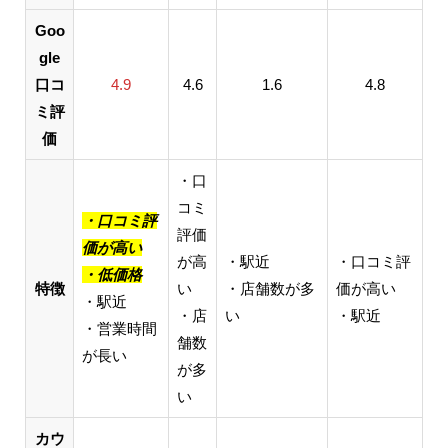
Goo
gle
口コ
4.9
4.6
1.6
4.8
ミ評
価
・口
コミ
・口コミ評
評価
価が高い
が高
・駅近
・口コミ評
・低価格
特徴
い
・店舗数が多
価が高い
・駅近
・店
い
・駅近
・営業時間
舗数
が長い
が多
い
カウ