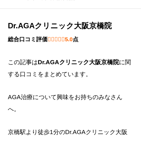
Dr.AGAクリニック大阪京橋院
5.0 out of 5.0 stars
総合口コミ評価
5.0
点
この記事は
Dr.AGAクリニック大阪京橋院
​に関
する口コミをまとめています。
AGA治療について興味をお持ちのみなさん
へ。
京橋駅より徒歩1分のDr.AGAクリニック大阪