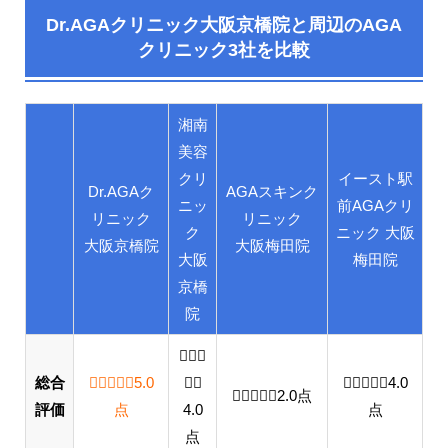
Dr.AGAクリニック大阪京橋院​と周辺のAGA
クリニック3社を比較
湘南
美容
クリ
イースト駅
Dr.AGAク
AGAスキンク
ニッ
前AGAクリ
リニック
リニック
ク
ニック 大阪
大阪京橋院
大阪梅田院
大阪
梅田院
京橋
院
総合
5.0 out of 5.0 stars
5.0
4.0 out of 5.0 stars
4.0 out of
4.0
2.0 out of 5.0 stars
2.0
点
評価
点
4.0
点
点