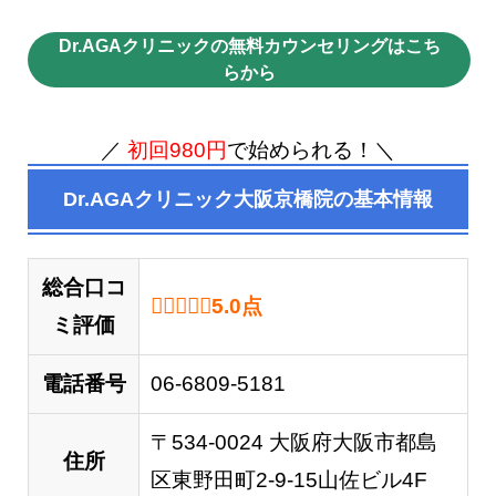
Dr.AGAクリニックの無料カウンセリングはこち
らから
／
初回980円
で始められる！＼
Dr.AGAクリニック大阪京橋院​の基本情報
総合口コ
5.0 out of 5.0 stars
5.0
点
ミ評価
電話番号
06-6809-5181
〒534-0024 大阪府大阪市都島
住所
区東野田町2-9-15山佐ビル4F