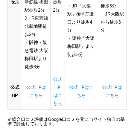
セス
堂筋線 梅田
徒歩
・JR「大阪
徒歩5分
駅徒歩2分
2分
駅」御堂筋北
・JR大阪駅
J・R東西線
口より徒歩4
から徒歩6
北新地駅徒
分
分​​
歩2分
・阪神「大阪
・阪神・阪
梅田駅」より
急電鉄 大阪
徒歩5分​​
梅田駅より
徒歩3分
公式
公式
公式HPは
HP
公式HPはこ
公式HPは
HP
こちら
はこ
ちら
こちら
ちら
※総合口コミ評価はGoogle口コミを元に当サイト独自の基
準で評価しております。