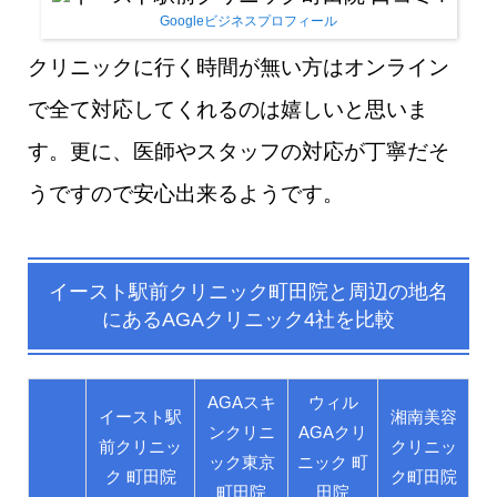
Googleビジネスプロフィール
クリニックに行く時間が無い方はオンライン
で全て対応してくれるのは嬉しいと思いま
す。更に、医師やスタッフの対応が丁寧だそ
うですので安心出来るようです。
イースト駅前クリニック町田院
と
周辺の地名
にあるAGAクリニック4社を比較
AGAスキ
ウィル
イースト駅
湘南美容
ンクリニ
AGAクリ
前クリニッ
クリニッ
ック東京
ニック 町
ク 町田院
ク町田院
町田院
田院