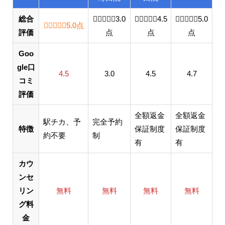
総合
3.0 out of 5.0 stars
3.0
4.5 out of 5.0 stars
4.5
5.0 out 
5.0
5.0 out of 5.0 stars
5.0
点
評価
点
点
点
Goo
gle口
4.5
3.0
4.5
4.7
コミ
評価
全額返金
全額返金
駅チカ、予
完全予約
特徴
保証制度
保証制度
約不要
制
有
有
カウ
ンセ
リン
無料
無料
無料
無料
グ料
金