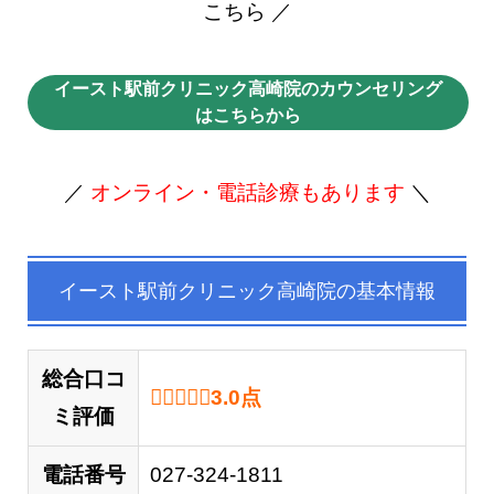
こちら ／
イースト駅前クリニック高崎院のカウンセリング
はこちらから
／
オンライン・電話診療もあります
＼
イースト駅前クリニック高崎院の基本情報
総合口コ
3.0 out of 5.0 stars
3.0
点
ミ評価
電話番号
027-324-1811