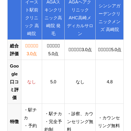
イース
AGAス
AGAヘアク
シンシアガ
ト駅前
キンクリ
リニック
ーデンクリ
クリニ
ニック高
AHC高崎メ
ニックメン
ック 高
崎院 発
ディカルサロ
ズ 高崎院
崎院
毛
ン
総合
3.0 out of 5.0 stars
5.0 out of 5.0 stars
3.0 out of 5.0 stars
3.0
点
5.0 out of 
5.0
点
評価
3.0
点
5.0
点
Goo
gle
口コ
なし
5.0
なし
4.8
ミ評
価
・駅チ
・駅チカ
・診察、カウ
カ
・カウンセ
特徴
・完全予
ンセリング無
・予約
リング無料
約制
料