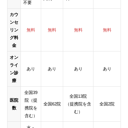
不要
カウ
ンセ
リン
無料
無料
無料
無料
グ料
金
オン
ライ
あり
あり
あり
あり
ン診
療
全国39
全国13院
医院
院（提
全国62院
（提携院を含
全国2院
数
携院を
む）
含む）
水・