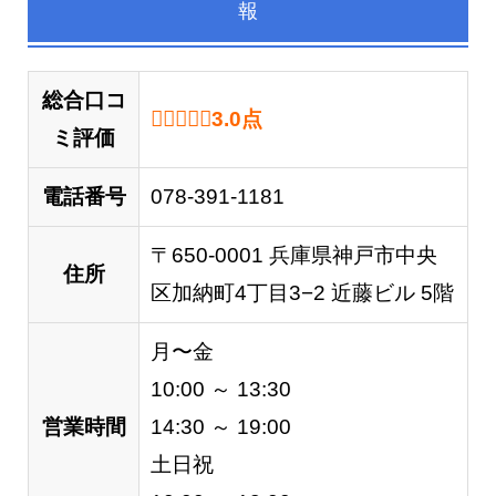
報
総合口コ
3.0 out of 5.0 stars
3.0
点
ミ評価
電話番号
078-391-1181
〒650-0001 兵庫県神戸市中央
住所
区加納町4丁目3−2 近藤ビル 5階
月〜金
10:00 ～ 13:30
営業時間
14:30 ～ 19:00
土日祝