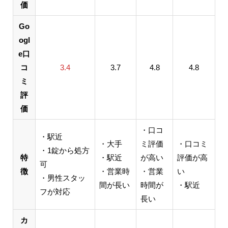
価
Go
ogl
e口
コ
3.4
3.7
4.8
4.8
ミ
評
価
・口コ
・駅近
・大手
ミ評価
・口コミ
・1錠から処方
特
・駅近
が高い
評価が高
可
徴
・営業時
・営業
い
・男性スタッ
間が長い
時間が
・駅近
フが対応
長い
カ