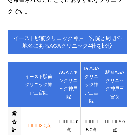
クです。
イースト駅前クリニック神戸三宮院と
周辺の
地名
にあるAGAクリニック4社を比較
Dr.AGA
AGAスキ
駅前AGA
イースト駅前
クリニ
ンクリニ
クリニッ
クリニック神
ック神
ック神戸
ク神戸三
戸三宮院
戸三宮
院
宮院
院
総
合
4.0 out of 5.0 stars
4.0
5.0 out of 5.0 stars
5.0 out o
5.0
3.0 out of 5.0 stars
3.0
点
評
点
5.0
点
点