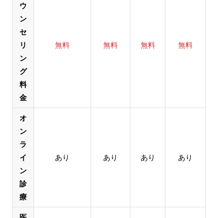
ウ
ン
セ
リ
無料
無料
無料
無料
ン
グ
料
金
オ
ン
ラ
イ
あり
あり
あり
あり
ン
診
療
医