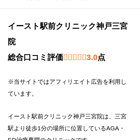
イースト駅前クリニック神戸三宮
院
総合口コミ評価
3.0 out of 5.0 
3.0
点
※当サイトではアフィリエイト広告を利用し
ています。
イースト駅前クリニック神戸三宮院は、三宮
駅より徒歩1分の場所に位置しているAGA・