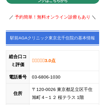
ングはこちらから
／
予約簡単！無料オンライン診療もあり
＼
駅前AGAクリニック東京北千住院の基本情報
総合口コ
3.0 out of 5.0 stars
3.0
点
ミ評価
電話番号
03-6806-1030
〒120-0026 東京都足立区千住
住所
旭町４−１２ 桜テラス 1階