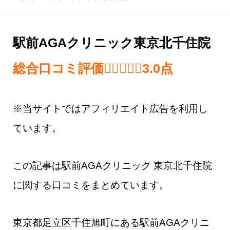
駅前AGAクリニック東京北千住院
総合口コミ評価
3.0 out of 5.0 
3.0
点
※当サイトではアフィリエイト広告を利用し
ています。
この記事は駅前AGAクリニック 東京北千住院​
に関する口コミをまとめています。
東京都足立区千住旭町にある駅前AGAクリニ