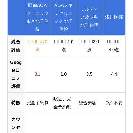
駅前AGA
AGAスキ
ミルディ
クリニック
ンクリニ
ス皮フ科
浅川医院
東京北千住
ック 北千
北千住院
院
住院
総合
3.0 out of 5.0 stars
3.0
1.0 out of 5.0 stars
1.0
3.0 out of 5.0 stars
3.0
4.0 ou
評価
点
点
点
4.0
点
Goog
le口
3.1
1.0
3.5
4.4
コミ
評価
駅近、完
特徴
完全予約制
総合美容
予約不要
全予約制
カウ
ンセ