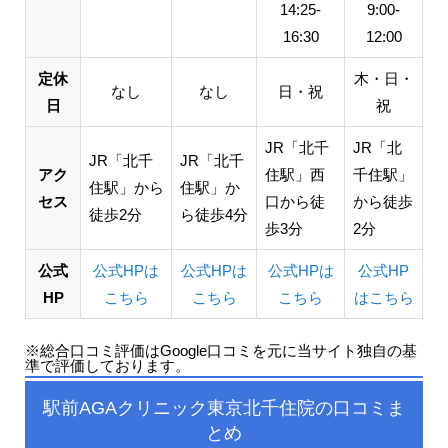
14:25-
9:00-
16:30
12:00
定休
木・日・
なし
なし
日・祝
日
祝
JR「北千
JR「北
JR「北千
JR「北千
アク
住駅」西
千住駅」
住駅」から
住駅」か
セス
口から徒
から徒歩
徒歩2分
ら徒歩4分
歩3分
2分
公式
公式HPは
公式HPは
公式HPは
公式HP
HP
こちら
こちら
こちら
はこちら
※総合口コミ評価はGoogle口コミを元に当サイト独自の基
準で評価しております。
駅前AGAクリニック東京北千住院の口コミま
とめ