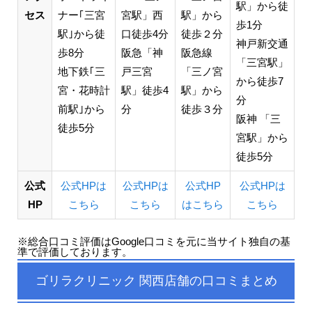
駅」から徒
セス
ナー｢三宮
宮駅」西
駅」から
歩1分
駅｣から徒
口徒歩4分
徒歩２分
神戸新交通
歩8分
阪急「神
阪急線
「三宮駅」
地下鉄｢三
戸三宮
「三ノ宮
から徒歩7
宮・花時計
駅」徒歩4
駅」から
分
前駅｣から
分
徒歩３分
阪神 「三
徒歩5分
宮駅」から
徒歩5分
公式
公式HPは
公式HPは
公式HP
公式HPは
HP
こちら
こちら
はこちら
こちら
※総合口コミ評価はGoogle口コミを元に当サイト独自の基
準で評価しております。
ゴリラクリニック 関西店舗の口コミまとめ