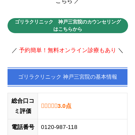
こちら ／
ゴリラクリニック 神戸三宮院のカウンセリング
はこちらから
／
予約簡単！無料オンライン診療もあり
＼
ゴリラクリニック 神戸三宮院の基本情報
総合口コ
3.0 out of 5.0 stars
3.0
点
ミ評価
電話番号
0120-987-118