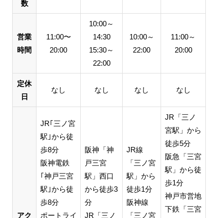
数
10:00～
営業
11:00〜
14:30
10:00～
11:00～
時間
20:00
15:30～
22:00
20:00
22:00
定休
なし
なし
なし
なし
日
JR「三ノ
JR｢三ノ宮
宮駅」から
駅｣から徒
徒歩5分
歩8分
阪神「神
JR線
阪急「三宮
阪神電鉄
戸三宮
「三ノ宮
駅」から徒
｢神戸三宮
駅」西口
駅」から
歩1分
駅｣から徒
から徒歩3
徒歩1分
神戸市営地
歩8分
分
阪神線
下鉄「三宮
アク
ポートライ
JR「三ノ
「三ノ宮