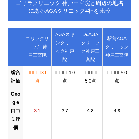
ゴリラクリニック 神戸三宮院と
周辺の地名
にあるAGAクリニック4社を比較
AGAスキ
Dr.AGA
ゴリラクリ
駅前AGA
ンクリニ
クリニッ
ニック 神
クリニック
ック神戸
ク神戸三
戸三宮院
神戸三宮院
院
宮院
総合
3.0 out of 5.0 stars
3.0
4.0 out of 5.0 stars
4.0
5.0 out of 5.0 stars
5.0 out o
5.0
評価
点
点
5.0
点
点
Goo
gle
口コ
3.1
3.7
4.8
4.8
ミ評
価