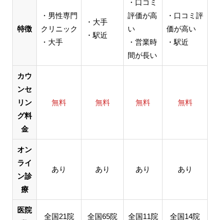
・口コミ
・男性専門
評価が高
・口コミ評
・大手
特徴
クリニック
い
価が高い
・駅近
・大手
・営業時
・駅近
間が長い
カウ
ンセ
リン
無料
無料
無料
無料
グ料
金
オン
ライ
あり
あり
あり
あり
ン診
療
医院
全国21院
全国65院
全国11院
全国14院