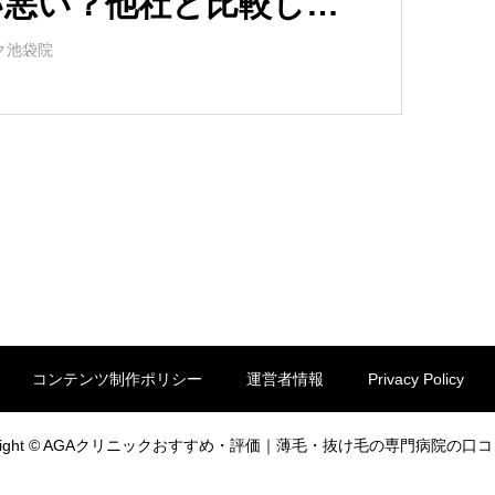
い悪い？他社と比較しな
コミを徹底評価！
ク池袋院
コンテンツ制作ポリシー
運営者情報
Privacy Policy
yright © AGAクリニックおすすめ・評価｜薄毛・抜け毛の専門病院の口