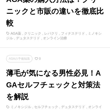
ニックと市販の違いを徹底比
較
AGA薬
,
クリニック
,
レバクリ
,
フィナステリド
,
ミノキシ
ジル
,
デュタステリド
,
オンライン治療
AGAの予備知識
0
薄毛が気になる男性必見！A
GAセルフチェックと対策法
を解説
ミノキシジル
,
セルフチェック
,
デュタステリド
,
オンライ