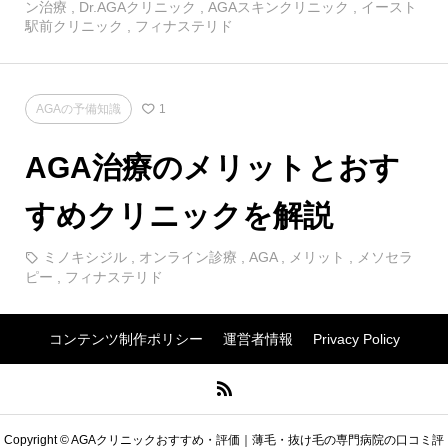
ン治療
,
Dr.AGAクリニック
,
AGAスキンクリニック
,
イースト
駅前クリニック
,
フィナステリド
AGAの予備知識
1
AGA治療のメリットとおす
すめクリニックを解説
ミノキシジル
,
オンライン診療
,
AGA
,
メリット
,
メソセラ
ピー
,
フィナステリド
コンテンツ制作ポリシー
運営者情報
Privacy Policy
Copyright © AGAクリニックおすすめ・評価｜薄毛・抜け毛の専門病院の口コミ評