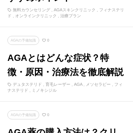
無料カウンセリング
,
AGAスキンクリニック
,
フィナステリ
ド
,
オンラインクリニック
,
治療プラン
AGAの予備知識
0
AGAとはどんな症状？特
徴・原因・治療法を徹底解説
デュタステリド
,
育毛レーザー
,
AGA
,
メソセラピー
,
フィ
ナステリド
,
ミノキシジル
AGAの予備知識
0
AGA薬の購入方法は？クリ