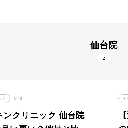
仙台院
2
0
ック
湘
キンクリニック 仙台院
【