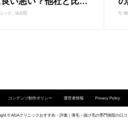
は良い悪い？他社と比較
の
ら口コミを徹底評価！
し
リニック
,
仙台院
湘
コンテンツ制作ポリシー
運営者情報
Privacy Policy
yright © AGAクリニックおすすめ・評価｜薄毛・抜け毛の専門病院の口