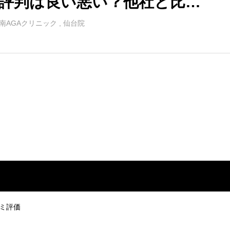
評判は良い悪い？他社と比較
ながら口コミを徹底評価！
南AGAクリニック
,
仙台院
コミ評価