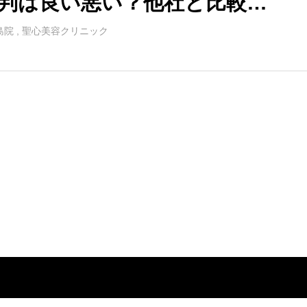
判は良い悪い？他社と比較し
がら口コミを徹底評価！
島院
,
聖心美容クリニック