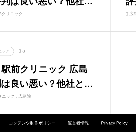
評判は良い悪い？他社と
評
ながら口コミを徹底評
な
Aクリニック
広
0
ニック
駅前クリニック 広島
判は良い悪い？他社と比
がら口コミを徹底評価！
リニック
,
広島院
コンテンツ制作ポリシー
運営者情報
Privacy Policy