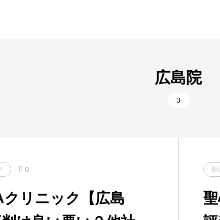
広島院
3
0
ク
聖
Aクリニック【広島
聖