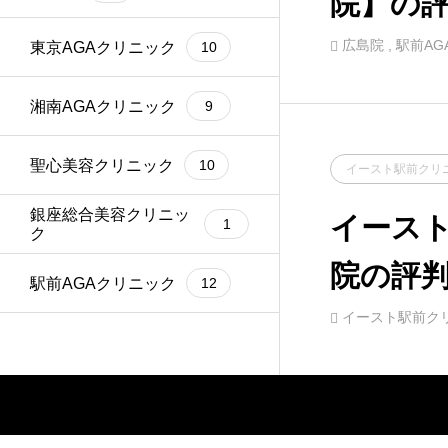
院】の
比較し
広島院
,
駅前AG
東京AGAクリニック
10
価！
湘南AGAクリニック
9
聖心美容クリニック
10
イースト駅前クリ
銀座総合美容クリニッ
イースト
1
ク
院の評
駅前AGAクリニック
12
較しな
イースト駅前ク