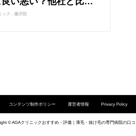
は良い悪い？他社と比較
ら口コミを徹底評価！
ニック
,
藤沢院
コンテンツ制作ポリシー
運営者情報
Privacy Policy
yright © AGAクリニックおすすめ・評価｜薄毛・抜け毛の専門病院の口