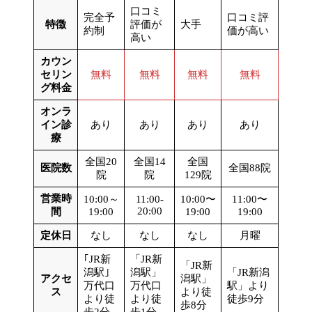
口コミ
完全予
口コミ評
特徴
評価が
大手
約制
価が高い
高い
カウン
セリン
無料
無料
無料
無料
グ料金
オンラ
イン診
あり
あり
あり
あり
療
全国20
全国14
全国
医院数
全国88院
院
院
129院
営業時
10:00～
11:00-
10:00〜
11:00〜
20:00
間
19:00
19:00
19:00
定休日
なし
なし
なし
月曜
｢JR新
「JR新
「JR新
潟駅｣
潟駅」
「JR新潟
アクセ
潟駅」
万代口
万代口
駅」より
ス
より徒
より徒
より徒
徒歩9分
歩8分
歩2分
歩1分