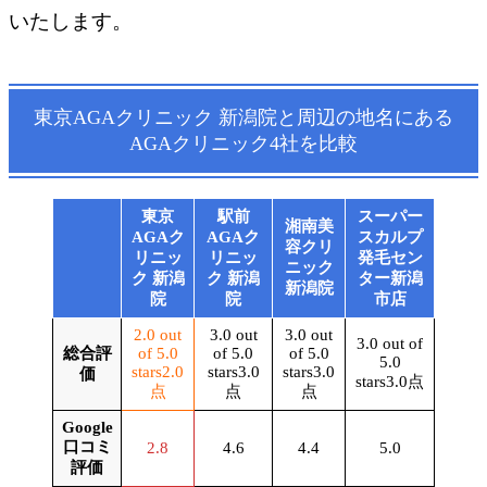
いたします。
東京AGAクリニック 新潟院
と
周辺の地名
にある
AGAクリニック4社を比較
東京
駅前
スーパー
湘南美
AGAク
AGAク
スカルプ
容クリ
リニッ
リニッ
発毛セン
ニック
ク 新潟
ク 新潟
ター新潟
新潟院
院
院
市店
2.0 out
3.0 out
3.0 out
3.0 out of
総合評
of 5.0
of 5.0
of 5.0
5.0
stars
2.0
stars
3.0
stars
3.0
価
stars
3.0
点
点
点
点
Google
口コミ
2.8
4.6
4.4
5.0
評価