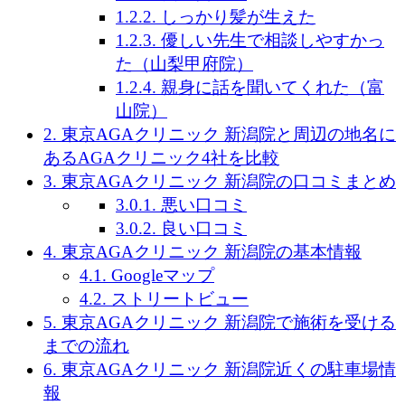
1.2.2.
しっかり髪が生えた
1.2.3.
優しい先生で相談しやすかっ
た（山梨甲府院）
1.2.4.
親身に話を聞いてくれた（富
山院）
2.
東京AGAクリニック 新潟院と周辺の地名に
あるAGAクリニック4社を比較
3.
東京AGAクリニック 新潟院の口コミまとめ
3.0.1.
悪い口コミ
3.0.2.
良い口コミ
4.
東京AGAクリニック 新潟院の基本情報
4.1.
Googleマップ
4.2.
ストリートビュー
5.
東京AGAクリニック 新潟院で施術を受ける
までの流れ
6.
東京AGAクリニック 新潟院近くの駐車場情
報