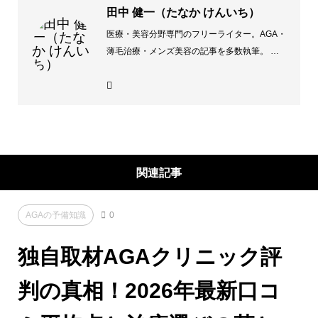
田中 健一（たなか けんいち）
医療・美容分野専門のフリーライター。AGA・
薄毛治療・メンズ美容の記事を多数執筆。 特
にAGA治療や薄毛対策に関しては、全国50院
以上のクリニック取材・記事制作に携わってお
り、実際に発毛治療を経験した視点から、ユー
ザー目線でわかりやすく伝えることを信条とし
ています。 執筆歴：7年（医療・ヘルスケア専
門） 得意ジャンル：AGA治療、男性ホルモ
ン、発毛実感レポート、医療費の比較解説など
関連記事
AGAの予備知識
0
独自取材AGAクリニック評
判の真相！2026年最新口コ