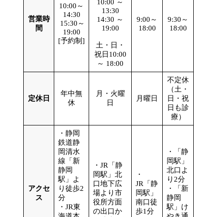
10:00 ～
10:00～
13:30
14:30
営業時
14:30 ～
9:00～
9:30～
15:30～
間
19:00
18:00
18:00
19:00
[予約制]
土・日・
祝日10:00
～ 18:00
不定休
（土・
年中無
月・火曜
定休日
月曜日
日・祝
休
日
日も診
療）
・静岡
鉄道静
岡清水
・「静
線「新
岡駅」
・JR「静
静岡
北口よ
岡駅」北
・
駅」よ
り2分
口地下広
JR「静
アクセ
り徒歩2
・「新
場より市
岡駅」
ス
分
静岡
役所方面
南口徒
・JR東
駅」け
の出口か
歩1分
海道本
やき通