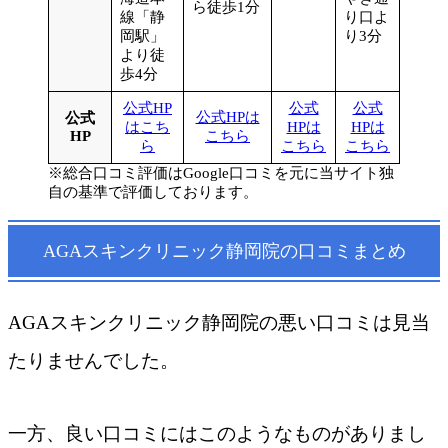
ら徒歩1分
線「静
り口よ
岡駅」
り3分
より徒
歩4分
公式HP
公式
公式
公式HPは
公式
はこち
HPは
HPは
HP
こちら
ら
こちら
こちら
※総合口コミ評価はGoogle口コミを元に当サイト独
自の基準で評価しております。
AGAスキンクリニック静岡院の口コミまとめ
AGAスキンクリニック静岡院の悪い口コミは見当
たりませんでした。
一方、良い口コミにはこのようなものがありまし