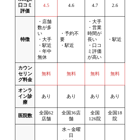
口コミ
4.5
4.6
4.7
2.6
評価
・店舗
・大手
数が多
・営業
い
・予約不
時間が
特徴
・大手
要
長い
・駅近
・駅近
・駅近
・口コ
・年中
ミ評価
無休
が高い
カウン
セリン
無料
無料
無料
無料
グ料金
オンラ
イン診
あり
あり
あり
あり
療
全国62
全国36店
全国
全国18
医院数
店舗
舗
126院
院
水～金曜
日