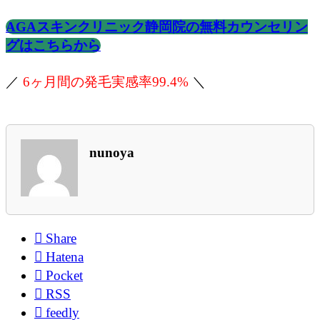
AGAスキンクリニック静岡院の無料カウンセリン
グはこちらから
／
6ヶ月間の発毛実感率99.4%
＼
nunoya

Share

Hatena

Pocket

RSS

feedly