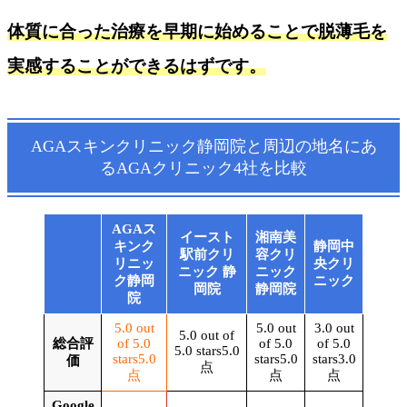
体質に合った治療を早期に始めることで脱薄毛を
実感することができるはずです。
AGAスキンクリニック静岡院と
周辺の地名
にあ
るAGAクリニック4社を比較
AGAス
イースト
湘南美
キンク
静岡中
駅前クリ
容クリ
リニッ
央クリ
ニック 静
ニック
ク静岡
ニック
岡院
静岡院
院
5.0 out
5.0 out
3.0 out
5.0 out of
総合評
of 5.0
of 5.0
of 5.0
5.0 stars
5.0
stars
5.0
stars
5.0
stars
3.0
価
点
点
点
点
Google