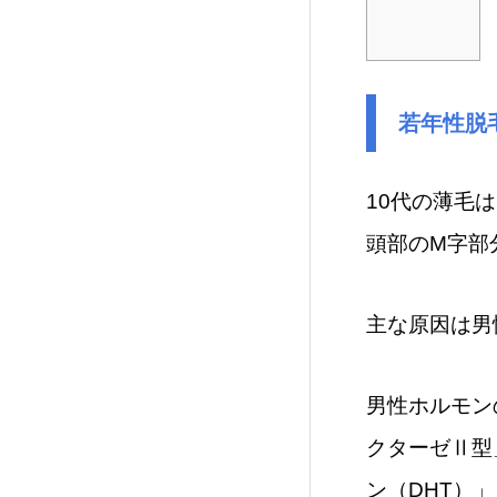
若年性脱
10代の薄毛
頭部のM字部
主な原因は男
男性ホルモン
クターゼⅡ型
ン（DHT）