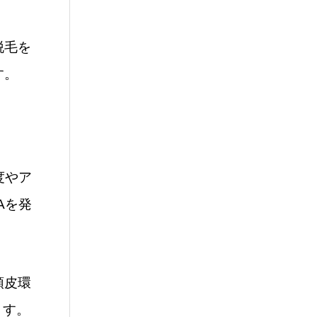
脱毛を
す。
度やア
Aを発
頭皮環
ます。