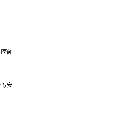
、医師
。
最も安