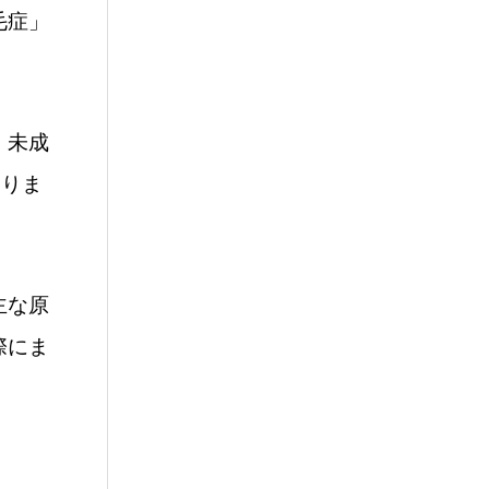
毛症」
、未成
ありま
主な原
際にま