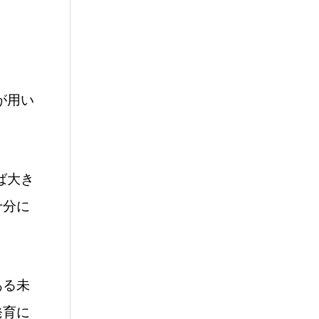
が用い
ば大き
十分に
ある未
発育に