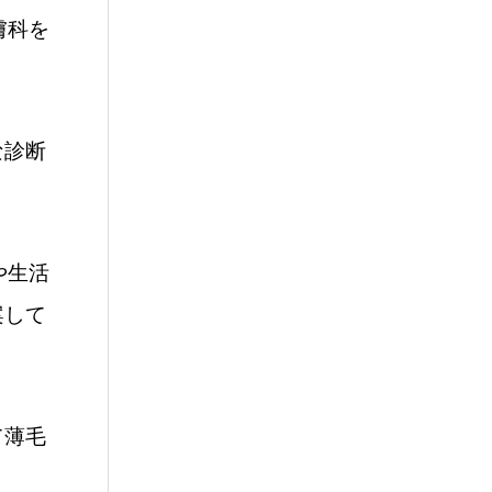
膚科を
な診断
や生活
案して
て薄毛