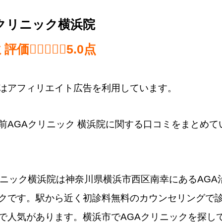
Aクリニック横浜院
ミ評価
5.0 out of 5.0 stars
5.0
点
はアフィリエイト広告を利用しています。
前AGAクリニック 横浜院​に関する口コミをまとめて
リニック横浜院は神奈川県横浜市西区南幸にあるAGA
クです。駅から近く初診料無料のカウンセリングで
で人気があります。横浜市でAGAクリニックを探し