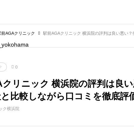
駅前AGAクリニック
0
ク
Aクリニック 横浜院の評判は良い
社と比較しながら口コミを徹底評
ック横浜院