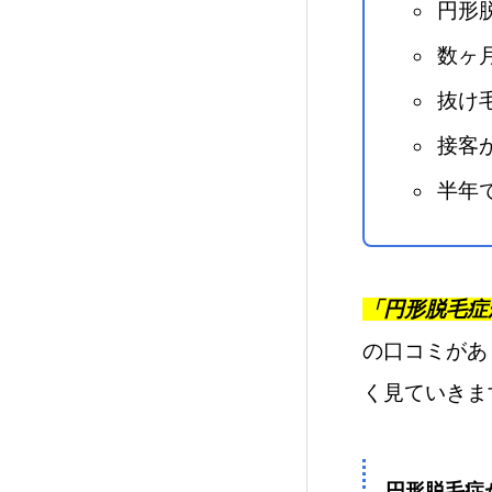
円形
数ヶ
抜け
接客
半年
「円形脱毛症
の口コミがあ
く見ていきま
円形脱毛症