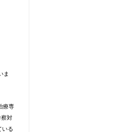
いま
治療専
診察対
ている