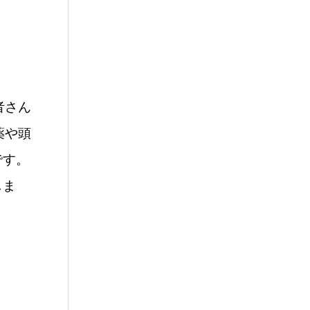
者さん
薬や頭
です。
しま