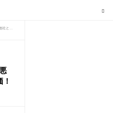
駅前AGAクリニック 横浜院の評判は良い悪い？他社と比較しながら口コミを徹底評価！
悪
価！