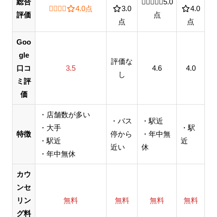
総合
5.0 out of 5.0 sta
5.0
4.0 out of 5.0 stars
4.0
点
3.0 out of 5.0 stars
3.0
4.0 out o
4.0
評価
点
点
点
Goo
gle
評価な
口コ
3.5
4.6
4.0
し
ミ評
価
・店舗数が多い
・バス
・駅近
・大手
・駅
特徴
停から
・年中無
・駅近
近
近い
休
・年中無休
カウ
ンセ
リン
無料
無料
無料
無料
グ料