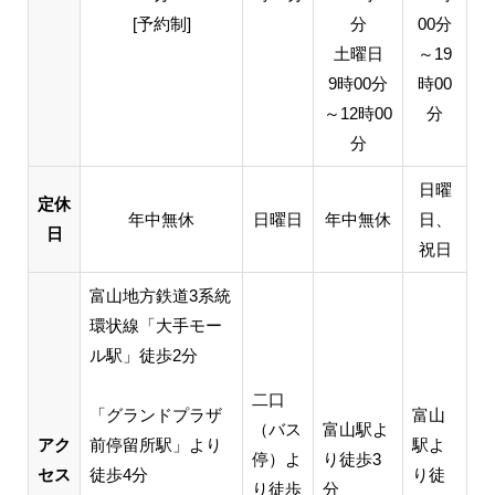
[予約制]
分
00分
土曜日
～19
9時00分
時00
～12時00
分
分
日曜
定休
年中無休
日曜日
年中無休
日、
日
祝日
富山地方鉄道3系統
環状線「大手モー
ル駅」徒歩2分
二口
「グランドプラザ
富山
（バス
富山駅よ
アク
前停留所駅」より
駅よ
停）よ
り徒歩3
セス
徒歩4分
り徒
り徒歩
分