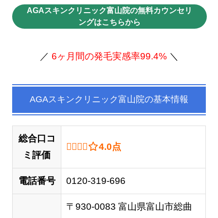
AGAスキンクリニック富山院の無料カウンセリ
ングはこちらから
／
6ヶ月間の発毛実感率99.4%
＼
AGAスキンクリニック富山院の基本情報
総合口コ
4.0 out of 5.0 stars
4.0
点
ミ評価
電話番号
0120-319-696
〒930-0083 富山県富山市総曲