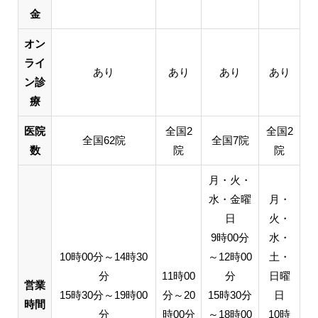
金
オン
ライ
あり
あり
あり
あり
ン診
療
医院
全国2
全国2
全国62院
全国7院
数
院
院
月・火・
水・金曜
月・
日
火・
9時00分
水・
10時00分～14時30
～12時00
土・
分
11時00
分
日曜
営業
15時30分～19時00
分～20
15時30分
日
時間
分
時00分
～18時00
10時