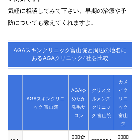
気軽に相談してみて下さい。早期の治療や予
防についても教えてくれますよ。
AGAスキンクリニック富山院
と
周辺の地名
に
あるAGAクリニック4社を比較
カメ
AGAゆ
クリスタ
イク
AGAスキンクリニ
めたか
ルメンズ
リニ
ック 富山院
発毛サ
クリニッ
ック
ロン
ク 富山院
富山
院