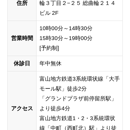
住所
輪３丁目２−２５ 総曲輪２１４
ビル 2F
10時00分～14時30分
営業時間
15時30分～19時00分
[予約制]
休診日
年中無休
富山地方鉄道3系統環状線「大手
モール駅」徒歩2分
「グランドプラザ前停留所駅」
アクセス
より徒歩4分
富山地方鉄道1・2・3系統環状
線「中町（西町北）駅」より徒