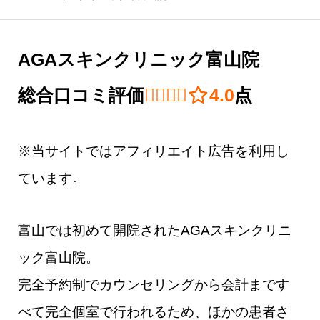
AGAスキンクリニック富山院
総合口コミ評価
4.0 out of 5.0
4.0
点
※当サイトではアフィリエイト広告を利用し
ています。
富山では初めて開院されたAGAスキンクリニ
ック富山院。
完全予約制でカウンセリングから会計まです
べて完全個室で行われるため、ほかの患者さ