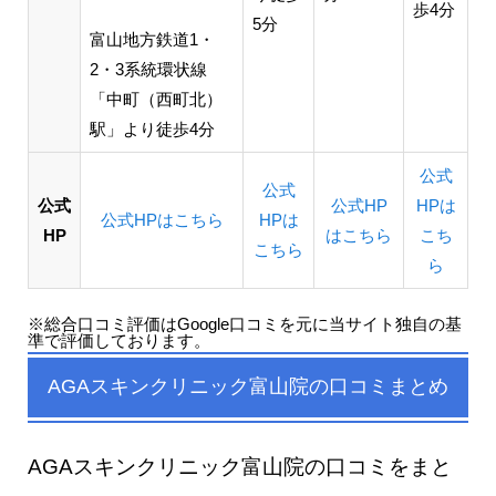
歩4分
5分
富山地方鉄道1・
2・3系統環状線
「中町（西町北）
駅」より徒歩4分
公式
公式
公式
公式HP
HPは
公式HPはこちら
HP
は
HP
はこちら
こち
こちら
ら
※総合口コミ評価はGoogle口コミを元に当サイト独自の基
準で評価しております。
AGAスキンクリニック富山院の口コミまとめ
AGAスキンクリニック富山院の口コミをまと